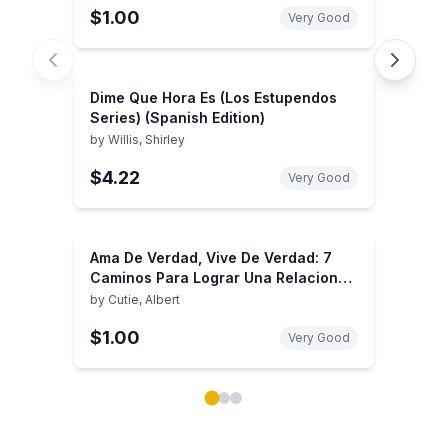
$1.00
Very Good
Dime Que Hora Es (Los Estupendos
Series) (Spanish Edition)
by
Willis, Shirley
$4.22
Very Good
Ama De Verdad, Vive De Verdad: 7
Caminos Para Lograr Una Relacion
Solida y Duradera (Spanish Edition)
by
Cutie, Albert
$1.00
Very Good
Showing page 1 of 3 in You May Also Like book carou