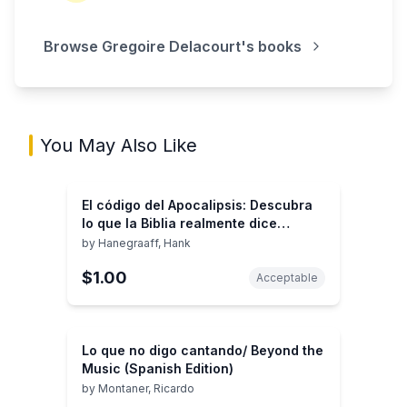
Browse
Gregoire Delacourt
's books
You May Also Like
El código del Apocalipsis: Descubra
lo que la Biblia realmente dice
acerca de los tiempos finales y la
by
Hanegraaff, Hank
razón de su importancia en la
$1.00
actualidad (Spanish Edition)
Acceptable
Lo que no digo cantando/ Beyond the
Music (Spanish Edition)
by
Montaner, Ricardo